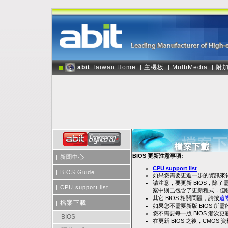
abit
Taiwan Home
主機板
MultiMedia
附
|
|
|
BIOS 更新注意事項:
|
新聞中心
CPU support list
|
BIOS Guide
如果您需要更進一步的資訊來得
請注意，要更新 BIOS，除了需
|
CPU support list
案中則已包含了更新程式，但
其它 BIOS 相關問題，請按
這
檔案下載
|
如果您不需要新版 BIOS 所
您不需要每一版 BIOS 漸
BIOS
在更新 BIOS 之後，CMO