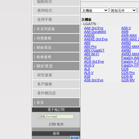
驅動程式
應用程式
使用手冊
主機板
- LGA775 -
AA8-3rd Eye
AS8-V
|
常見問題集
AA8-DuraMAX
AW8
AA8XE
AW8-MAX
|
得獎榮耀
AA8XE-3rd Eye
AW8-MAX 3r
AB9
AW8D
AB9 Pro
AW8D-MA
|
聯絡環茂
AB9 QuadGT
AW9D
AB9 Wi-Fi
AW9D-MA
|
維修服務
AG8
Fatal1ty A
AG8-3rd Eye
Fatal1ty F
AG8-V
Fatal1ty FP
關於環茂
|
AL8
GD8
AL8-V
GD8 Pro
研究發展
AS8
GD8-M
AS8-3rd Eye
GD8-MV
客戶服務
著作權訊息
|
首頁
電子報訂閱
訂閱
/
取消
搜尋