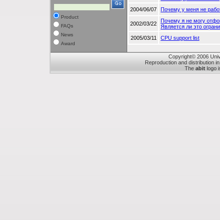
2004/06/07
Почему у меня не рабо
Product
Почему я не могу отфо
2002/03/22
FAQs
Является ли это огра
News
2005/03/11
CPU support list
Award
Copyright© 2006 Unive
Reproduction and distribution in
The
abit
logo i