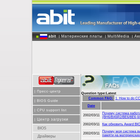
abit
Материнские платы
MultiMedia
Ак
|
|
|
|
Пресс-центр
Question type:Latest
Common FAQ:
1. How to do CC
|
BIOS Guide
Date
|
CPU support list
Почему система работа
2002/03/11
(BH6/BX6R2/BE6/BE6-II
Центр загрузки
|
2002/03/11
Как обновить Award BI
BIOS
Почему моя система ви
2002/03/11
памяти на материнских 
Драйверы