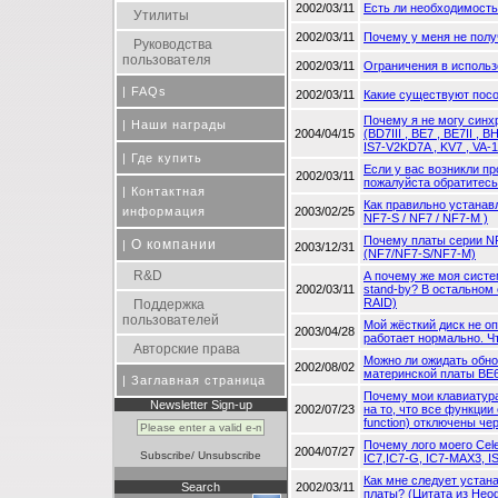
2002/03/11
Есть ли необходимость
Утилиты
2002/03/11
Почему у меня не полу
Руководства
пользователя
2002/03/11
Ограничения в использ
|
FAQs
2002/03/11
Какие существуют пос
Почему я не могу синх
|
Наши награды
2004/04/15
(BD7III , BE7 , BE7II , B
IS7-V2KD7A , KV7 , VA-1
|
Где купить
Если у вас возникли п
2002/03/11
пожалуйста обратитесь
|
Контактная
Как правильно устанав
информация
2003/02/25
NF7-S / NF7 / NF7-M )
Почему платы серии NF
О компании
|
2003/12/31
(NF7/NF7-S/NF7-M)
R&D
А почему же моя систе
2002/03/11
stand-by? В остальном
RAID)
Поддержка
пользователей
Мой жёсткий диск не о
2003/04/28
работает нормально. Чт
Авторские права
Можно ли ожидать обно
2002/08/02
материнской платы BE6II
|
Заглавная страница
Почему мои клавиатур
Newsletter Sign-up
2002/07/23
на то, что все функци
function) отключены че
Почему лого моего Cel
2004/07/27
Subscribe
/
Unsubscribe
IC7,IC7-G, IC7-MAX3, IS7
Как мне следует устан
Search
2002/03/11
платы? (Цитата из Нео