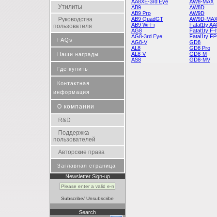
AA8XE-3rd Eye
AW8-MAX
Утилиты
AB9
AW8D
AB9 Pro
AW9D
Руководства
AB9 QuadGT
AW9D-MA
AB9 Wi-Fi
Fatal1ty A
пользователя
AG8
Fatal1ty F
AG8-3rd Eye
Fatal1ty FP
|
FAQs
AG8-V
GD8
AL8
GD8 Pro
AL8-V
GD8-M
|
Наши награды
AS8
GD8-MV
|
Где купить
|
Контактная
информация
О компании
|
R&D
Поддержка
пользователей
Авторские права
|
Заглавная страница
Newsletter Sign-up
Subscribe
/
Unsubscribe
Search