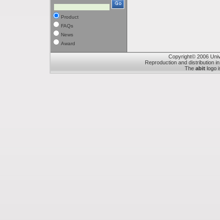
Product
FAQs
News
Award
Copyright© 2006 Unive
Reproduction and distribution in
The
abit
logo i