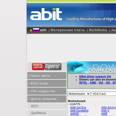
abit
Материнские платы
MultiMedia
Ак
|
|
|
|
Пресс-центр
64bit driver support list
Drivers can also be downlo
INTEL
,
AMD
,
VIA
,
SIS
,
AT
|
BIOS Guide
|
CPU support list
Центр загрузки
|
Motherboard
- LGA775 -
BIOS
AA8-3rd Eye
AS8-3rd Ey
AA8-DuraMAX
AS8-V
Драйверы
AA8XE
AW8