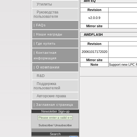
abit EQ
Утилиты
Revision
Руководства
пользователя
v2.0.0.9
|
FAQs
Mirror site
|
Наши награды
AWDFLASH
|
Где купить
Revision
20061017172020
|
Контактная
информация
Mirror site
Note
Support new LPC 
О компании
|
R&D
Поддержка
пользователей
Авторские права
|
Заглавная страница
Newsletter Sign-up
Subscribe
/
Unsubscribe
Search