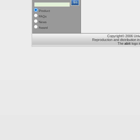
Product
FAQs
News
Award
Copyright© 2006 Unive
Reproduction and distribution in
The
abit
logo i