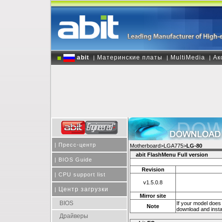
abit
Материнские платы
MultiMedia
Ак
|
|
|
|
Пресс-центр
Motherboard>LGA775>
LG-80
abit FlashMenu Full version
|
BIOS Guide
Revision
|
CPU support list
v1.5.0.8
Центр загрузки
|
Mirror site
BIOS
If your model does 
Note
download and install
Драйверы