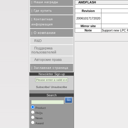
|
Наши награды
AWDFLASH
|
Где купить
Revision
20061017172020
|
Контактная
информация
Mirror site
Note
Support new LPC 
О компании
|
R&D
Поддержка
пользователей
Авторские права
|
Заглавная страница
Newsletter Sign-up
Subscribe
/
Unsubscribe
Search
Product
FAQs
News
Award