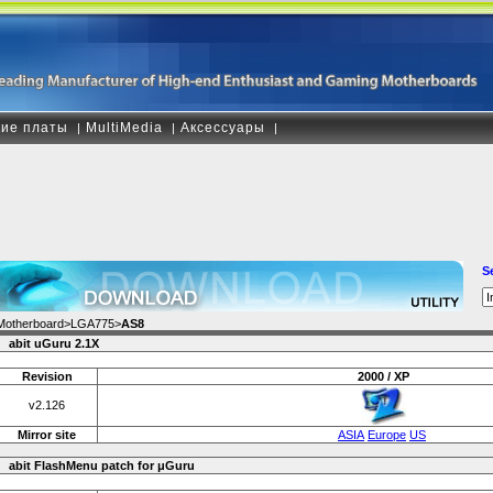
ие платы
MultiMedia
Аксессуары
|
|
|
S
Motherboard>LGA775>
AS8
abit uGuru 2.1X
Revision
2000 / XP
v2.126
Mirror site
ASIA
Europe
US
abit FlashMenu patch for μGuru