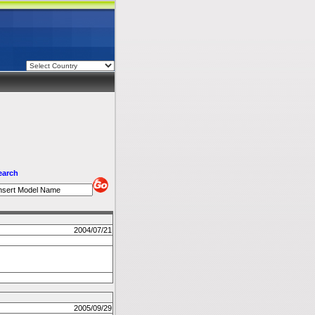
earch
2004/07/21
2005/09/29