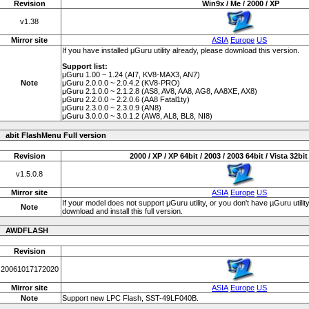
Revision
Win9x / Me / 2000 / XP
v1.38
Mirror site
ASIA
Europe
US
If you have installed μGuru utility already, please download this version.
Support list:
μGuru 1.00 ~ 1.24 (AI7, KV8-MAX3, AN7)
Note
μGuru 2.0.0.0 ~ 2.0.4.2 (KV8-PRO)
μGuru 2.1.0.0 ~ 2.1.2.8 (AS8, AV8, AA8, AG8, AA8XE, AX8)
μGuru 2.2.0.0 ~ 2.2.0.6 (AA8 Fatal1ty)
μGuru 2.3.0.0 ~ 2.3.0.9 (AN8)
μGuru 3.0.0.0 ~ 3.0.1.2 (AW8, AL8, BL8, NI8)
abit FlashMenu Full version
Revision
2000 / XP / XP 64bit / 2003 / 2003 64bit / Vista 32bit 
v1.5.0.8
Mirror site
ASIA
Europe
US
If your model does not support µGuru utility, or you don't have µGuru utilit
Note
download and install this full version.
AWDFLASH
Revision
20061017172020
Mirror site
ASIA
Europe
US
Note
Support new LPC Flash, SST-49LF040B.