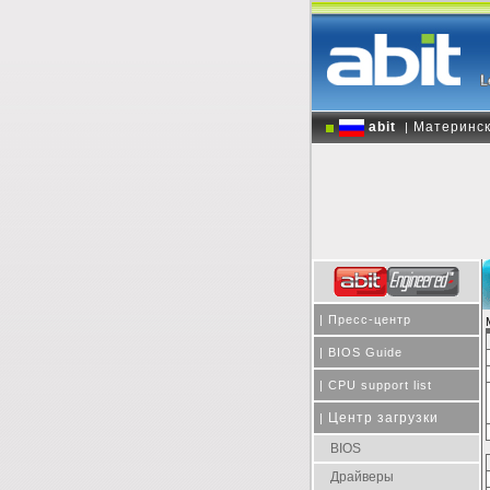
abit
Материнск
|
|
Пресс-центр
|
BIOS Guide
|
CPU support list
Центр загрузки
|
BIOS
Драйверы