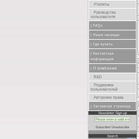
Утилиты
Руководства
пользователя
|
FAQs
|
Наши награды
|
Где купить
|
Контактная
информация
О компании
|
R&D
Поддержка
пользователей
Авторские права
|
Заглавная страница
Newsletter Sign-up
Subscribe
/
Unsubscribe
Search