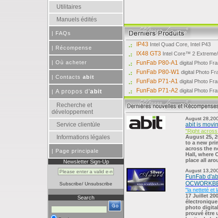
Utilitaires
Manuels édités
|
FAQs
IP43
Intel Quad Core, Intel P43
|
Récompense
IX48 GT3
Intel Core™ 2 Extreme/
|
Où acheter
FunFab P80-A1
digital Photo Fr
FunFab P80-W1
digital Photo Fr
|
Contacts
abit
FunFab P71-A1
digital Photo Fr
FunFab P71-A2
digital Photo Fr
A propos d'
abit
|
Recherche et
développement
August 28,20
Service clientùle
abit is movi
"Right across 
Informations légales
August 25, 2
to a new pri
across the n
|
Page principale
Hall, where 
place all aro
Newsletter Sign-Up
August 13,20
FunFab d'ab
OCWORKB
Subscribe
/
Unsubscribe
"la netteté et
17 Juillet 20
Search
électroniqu
photo digita
prouvé être 