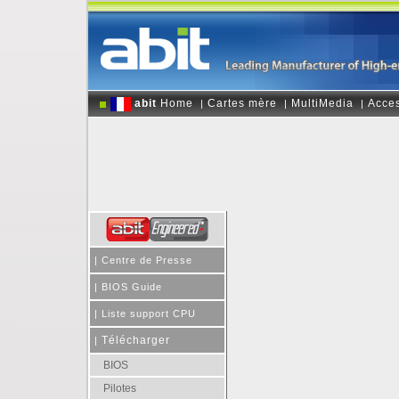
abit
Home
Cartes mère
MultiMedia
Acces
|
|
|
|
Centre de Presse
|
BIOS Guide
|
Liste support CPU
Télécharger
|
BIOS
Pilotes