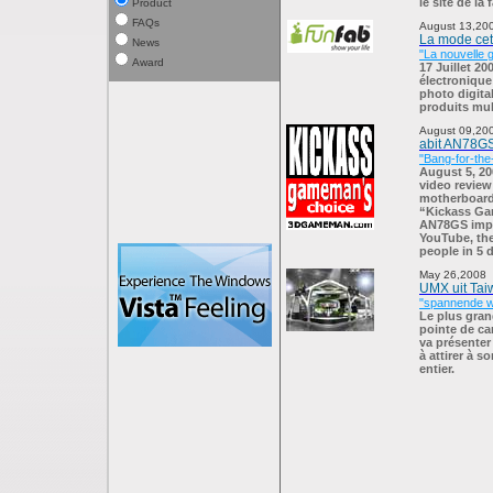
le site de 
Product
FAQs
August 13,20
La mode cet 
News
"La nouvelle g
Award
17 Juillet 20
électroniqu
photo digita
produits mult
August 09,20
abit AN78G
"Bang-for-the
August 5, 20
video revie
motherboard 
“Kickass Ga
AN78GS impr
YouTube, the
people in 5 
May 26,2008
UMX uit Tai
"spannende w
Le plus gran
pointe de ca
va présenter
à attirer à 
entier.