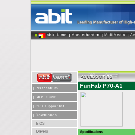
abit
Home
Moederborden
MultiMedia
Ac
|
|
|
FunFab P70-A1
|
Perscentrum
|
BIOS Guide
|
CPU support list
Downloads
|
BIOS
Drivers
Specifications