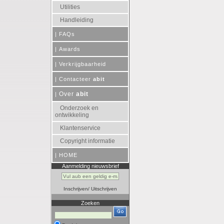
Utilities
Handleiding
|
FAQs
|
Awards
|
Verkrijgbaarheid
|
Contacteer
abit
Over
abit
|
Onderzoek en
ontwikkeling
Klantenservice
Copyright informatie
|
HOME
Aanmelding nieuwsbrief
Inschrijven
/
Uitschrijven
Zoeken