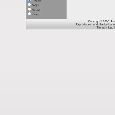
Produkt
FAQ's
Nieuws
Award
Copyright© 2006 Unive
Reproduction and distribution in
The
abit
logo i