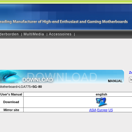
derborden
MultiMedia
Accessoires
|
|
|
Z
Motherboard>LGA775>
SG-80
User's Manual
english
Download
Mirror site
ASIA
Europe
US