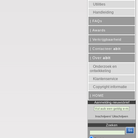
Utilities
Handleiding
|
FAQs
|
Awards
|
Verkrijgbaarheid
|
Contacteer
abit
Over
abit
|
Onderzoek en
ontwikkeling
Klantenservice
Copyright informatie
|
HOME
Aanmelding nieuwsbrief
Inschrijven
/
Uitschrijven
Zoeken