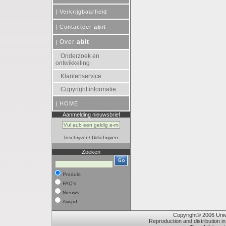
|
Verkrijgbaarheid
|
Contacteer
abit
Over
abit
|
Onderzoek en
ontwikkeling
Klantenservice
Copyright informatie
|
HOME
Aanmelding nieuwsbrief
Inschrijven
/
Uitschrijven
Zoeken
Produkt
FAQ's
Nieuws
Award
Copyright© 2006 Unive
Reproduction and distribution in