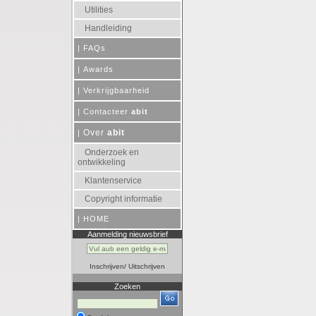
Utilities
Handleiding
|
FAQs
|
Awards
|
Verkrijgbaarheid
|
Contacteer
abit
Over
abit
|
Onderzoek en
ontwikkeling
Klantenservice
Copyright informatie
|
HOME
Aanmelding nieuwsbrief
Inschrijven
/
Uitschrijven
Zoeken