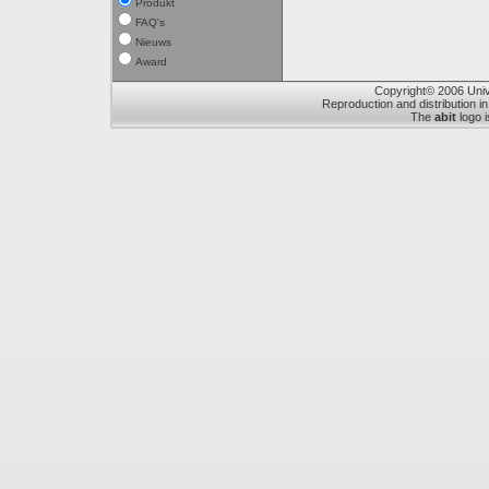
Produkt
FAQ's
Nieuws
Award
Copyright© 2006 Unive
Reproduction and distribution in
The
abit
logo i