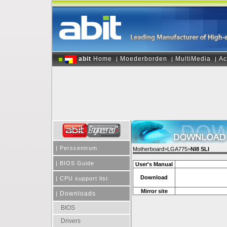
abit
Home
Moederborden
MultiMedia
Ac
|
|
|
|
Perscentrum
Motherboard>LGA775>
NI8 SLI
|
BIOS Guide
User's Manual
Download
|
CPU support list
Mirror site
Downloads
|
BIOS
Drivers