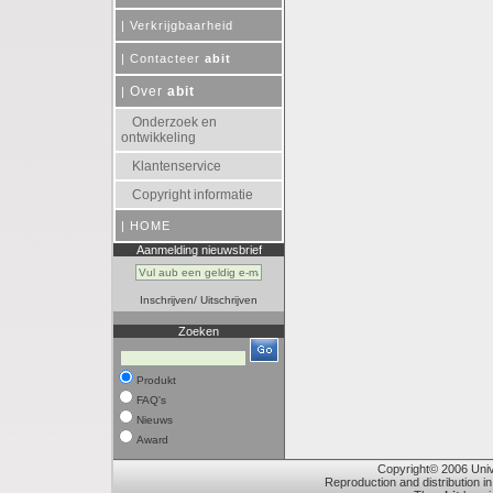
|
Verkrijgbaarheid
|
Contacteer
abit
Over
abit
|
Onderzoek en
ontwikkeling
Klantenservice
Copyright informatie
|
HOME
Aanmelding nieuwsbrief
Inschrijven
/
Uitschrijven
Zoeken
Produkt
FAQ's
Nieuws
Award
Copyright© 2006 Unive
Reproduction and distribution in