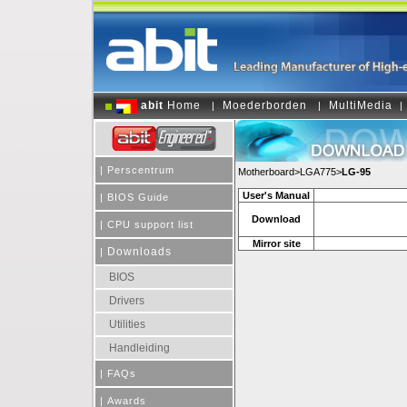
abit
Home
Moederborden
MultiMedia
|
|
|
|
Perscentrum
Motherboard>LGA775>
LG-95
User's Manual
|
BIOS Guide
Download
|
CPU support list
Mirror site
Downloads
|
BIOS
Drivers
Utilities
Handleiding
|
FAQs
|
Awards