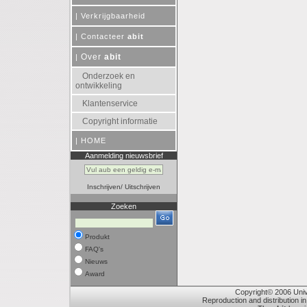
|
Verkrijgbaarheid
|
Contacteer
abit
Over
abit
|
Onderzoek en
ontwikkeling
Klantenservice
Copyright informatie
|
HOME
Aanmelding nieuwsbrief
Inschrijven
/
Uitschrijven
Zoeken
Produkt
FAQ's
Nieuws
Award
Copyright© 2006 Unive
Reproduction and distribution in