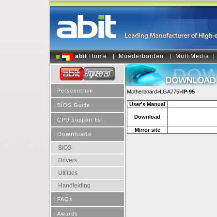
abit
Home
Moederborden
MultiMedia
|
|
|
|
Perscentrum
Motherboard>LGA775>
IP-95
User's Manual
|
BIOS Guide
Download
|
CPU support list
Mirror site
Downloads
|
BIOS
Drivers
Utilities
Handleiding
|
FAQs
|
Awards