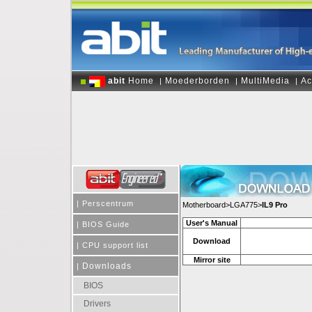
abit
Home
Moederborden
MultiMedia
Ac
|
|
|
|
Perscentrum
Motherboard>LGA775>
IL9 Pro
User's Manual
|
BIOS Guide
Download
|
CPU support list
Mirror site
Downloads
|
BIOS
Drivers