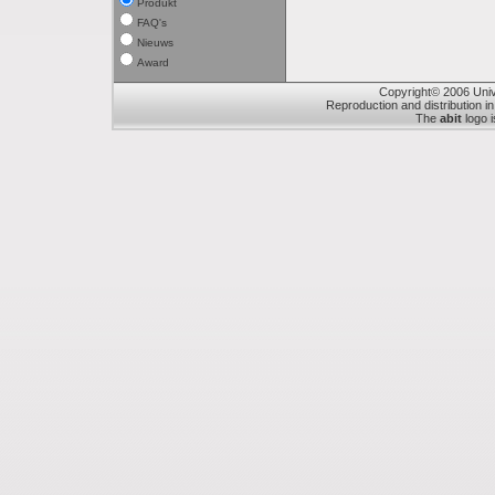
Produkt
FAQ's
Nieuws
Award
Copyright© 2006 Unive
Reproduction and distribution in
The
abit
logo i