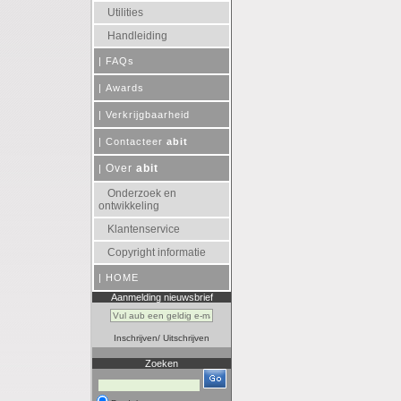
Utilities
Handleiding
|
FAQs
|
Awards
|
Verkrijgbaarheid
|
Contacteer
abit
Over
abit
|
Onderzoek en
ontwikkeling
Klantenservice
Copyright informatie
|
HOME
Aanmelding nieuwsbrief
Inschrijven
/
Uitschrijven
Zoeken