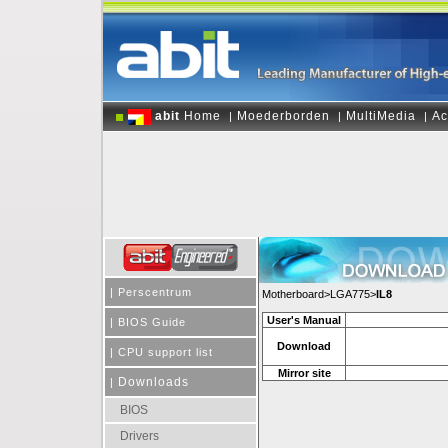
abit
Home
Moederborden
MultiMedia
Ac
|
|
|
|
Perscentrum
Motherboard>LGA775>
IL8
User's Manual
|
BIOS Guide
Download
|
CPU support list
Mirror site
Downloads
|
BIOS
Drivers