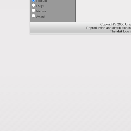
Produkt
FAQ's
Nieuws
Award
Copyright© 2006 Unive
Reproduction and distribution in
The
abit
logo i