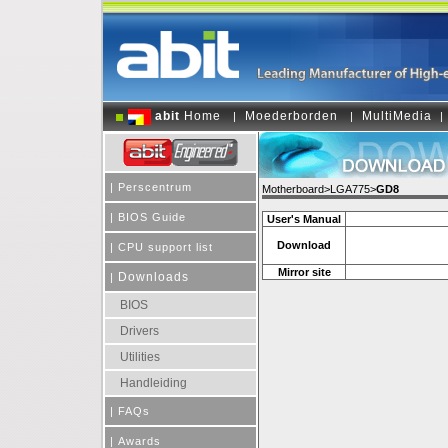
abit
Home
Moederborden
MultiMedia
|
|
|
|
Perscentrum
Motherboard>LGA775>
GD8
|
BIOS Guide
User's Manual
Download
|
CPU support list
Mirror site
Downloads
|
BIOS
Drivers
Utilities
Handleiding
|
FAQs
|
Awards