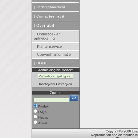
|
Verkrijgbaarheid
|
Contacteer
abit
Over
abit
|
Onderzoek en
ontwikkeling
Klantenservice
Copyright informatie
|
HOME
Aanmelding nieuwsbrief
Inschrijven
/
Uitschrijven
Zoeken
Produkt
FAQ's
Nieuws
Award
Copyright© 2006 Unive
Reproduction and distribution in