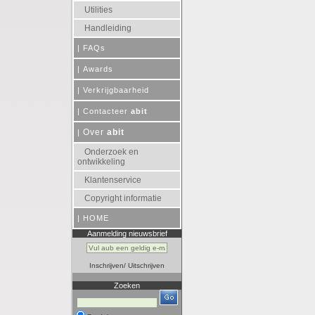
Utilities
Handleiding
|
FAQs
|
Awards
|
Verkrijgbaarheid
|
Contacteer
abit
Over
abit
|
Onderzoek en
ontwikkeling
Klantenservice
Copyright informatie
|
HOME
Aanmelding nieuwsbrief
Inschrijven
/
Uitschrijven
Zoeken