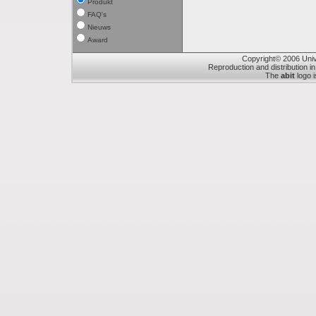
Produkt
FAQ's
Nieuws
Award
Copyright© 2006 Unive
Reproduction and distribution in
The
abit
logo i