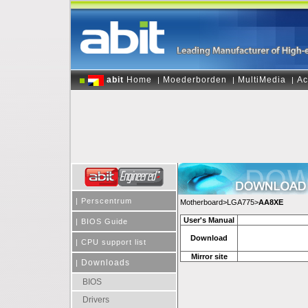
abit
Home
Moederborden
MultiMedia
Ac
|
|
|
|
Perscentrum
Motherboard>LGA775>
AA8XE
User's Manual
|
BIOS Guide
Download
|
CPU support list
Mirror site
Downloads
|
BIOS
Drivers